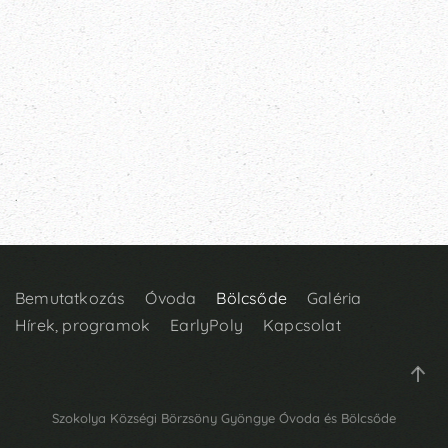
.
Bemutatkozás
Óvoda
Bölcsőde
Galéria
Hírek, programok
EarlyPoly
Kapcsolat
Szokolya Községi Börzsöny Gyöngye Óvoda és Bölcsőde