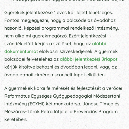
Gyerekek jelentkezése 1 éves kor felett lehetséges.
Fontos megjegyezni, hogy a bölcsőde az óvodához
hasonló, képzési programmal rendelkező intézmény,
nem alkalmi gyerekmegőrző. Ezért jelentkezési
szándék előtt kérjük a szülőket, hogy az
alábbi
dokumentumot
elolvasni szíveskedjenek. A gyermek
bölcsődei felvételéhez az
alábbi jelentkezési űrlapot
kérjük kitöltve behozni és óvodában leadni, vagy az
óvoda e-mail címére a scannelt lapot elküldeni.
A gyermekek korai felmérését és fejlesztését a verőcei
Református Egységes Gyógypedagógiai Módszertani
Intézmény (EGYMI) két munkatársa, Jánosy Tímea és
Mészáros-Török Petra látja el a Prevenciós Program
keretében.