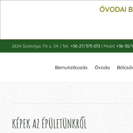
ÓVODAI B
Fő tartalom átugrása
2624 Szokolya, Fő u. 24. | Tel.:
+36-27/375-072
| Mobil:
+36-30/
Bemutatkozás
Óvoda
Bölcső
KÉPEK AZ ÉPÜLETÜNKRŐL