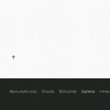
Bemutatkozás
Óvoda
Bölcsőde
Galéria
Híre