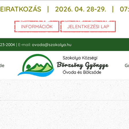
EIRATKOZÁS | 2026. 04. 28-29. |
07
INFORMÁCIÓK
JELENTKEZÉSI LAP
123-2004
| E-mail:
ovoda@szokolya.hu
de
G