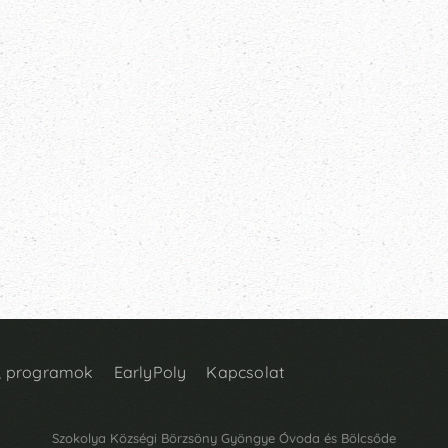
k, programok
EarlyPoly
Kapcsolat
Szokolya Községi Börzsöny Gyöngye Óvoda és Bölcsőde